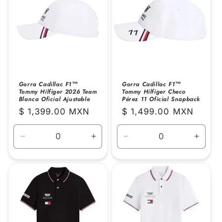
Gorra Cadillac F1™
Gorra Cadillac F1™
Tommy Hilfiger 2026 Team
Tommy Hilfiger Checo
Blanca Oficial Ajustable
Pérez 11 Oficial Snapback
Precio
$ 1,399.00 MXN
Precio
$ 1,499.00 MXN
habitual
habitual
Reducir
Aumentar
Reducir
Aume
cantidad
cantidad
cantidad
canti
para
para
para
para
Default
Default
Default
Defaul
Title
Title
Title
Title