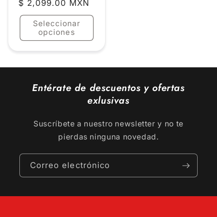
Precio
$ 2,099.00 MXN
habitual
Seleccionar
opciones
Entérate de descuentos y ofertas
exlusivas
Suscríbete a nuestro newsletter y no te
pierdas ninguna novedad.
Correo electrónico