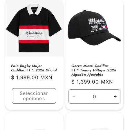
Default
Default
Default
Defaul
Title
Title
Title
Title
Polo Rugby Mujer
Gorra Miami Cadillac
Cadillac F1™ 2026 Oficial
F1™ Tommy Hilfiger 2026
Algodón Ajustable
Precio
$ 1,999.00 MXN
Precio
$ 1,399.00 MXN
habitual
habitual
Seleccionar
opciones
Reducir
Aume
cantidad
canti
para
para
Default
Defaul
Title
Title