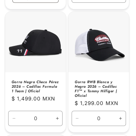
cantidad
canti
para
para
Default
Defaul
Title
Title
Gorra Negra Checo Pérez
Gorra RWB Blanca y
2026 – Cadillac Formula
Negra 2026 – Cadillac
1 Team | Oficial
F1™ x Tommy Hilfiger |
Oficial
Precio
$ 1,499.00 MXN
Precio
$ 1,299.00 MXN
habitual
habitual
Reducir
Aumentar
Reducir
Aume
cantidad
cantidad
cantidad
canti
para
para
para
para