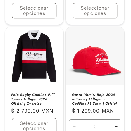
habitual
habitual
Seleccionar
Seleccionar
opciones
opciones
Polo Rugby Cadillac F1™
Gorra Varsity Roja 2026
Tommy Hilfiger 2026
– Tommy Hilfiger x
Oficial | Oversize
Cadillac F1 Team | Oficial
Precio
$ 2,799.00 MXN
Precio
$ 1,299.00 MXN
habitual
habitual
Seleccionar
opciones
Reducir
Aume