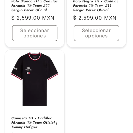
Polo Blanco TH x Cadillac
Polo Negro TH x Cadillac
Formula 1® Team #11
Formula 1® Team #11
Sergio Pérez Oficial
Sergio Pérez Oficial
Precio
$ 2,599.00 MXN
Precio
$ 2,599.00 MXN
habitual
habitual
Seleccionar
Seleccionar
opciones
opciones
Camiseta TH x Cadillac
Fórmula 1® Team Oficial |
Tommy Hilfiger