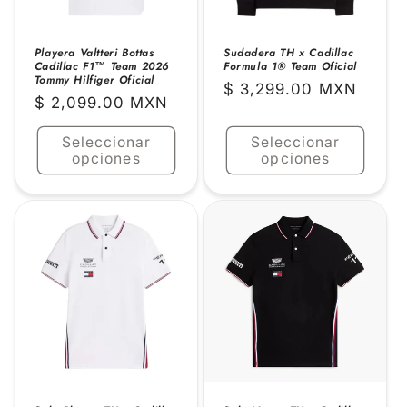
Playera Valtteri Bottas
Sudadera TH x Cadillac
Cadillac F1™ Team 2026
Formula 1® Team Oficial
Tommy Hilfiger Oficial
Precio
$ 3,299.00 MXN
Precio
$ 2,099.00 MXN
habitual
habitual
Seleccionar
Seleccionar
opciones
opciones