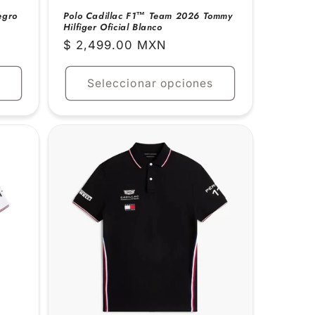
egro
Polo Cadillac F1™ Team 2026 Tommy
Hilfiger Oficial Blanco
Precio
$ 2,499.00 MXN
habitual
Seleccionar opciones