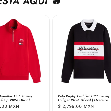
ESTÁ AQUÍ 🔥
Cadillac F1™ Tommy
Polo Rugby Cadillac F1™ Tommy
lf-Zip 2026 Oficial
Hilfiger 2026 Oficial | Oversize
9.00 MXN
Precio
$ 2,799.00 MXN