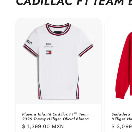
CADILLAC F1 TEAM 
Playera Infantil Cadillac F1™ Team
Sudadera 
2026 Tommy Hilfiger Oficial Blanca
Hilfiger Ha
Precio
$ 1,399.00 MXN
Precio
$ 3,09