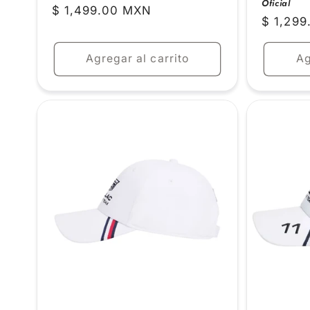
Oficial
Precio
$ 1,499.00 MXN
Precio
$ 1,29
habitual
habitual
Agregar al carrito
Ag