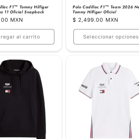
llac F1™ Tommy Hilfiger
Polo Cadillac F1™ Team 2026 N
z 11 Oficial Snapback
Tommy Hilfiger Oficial
9.00 MXN
Precio
$ 2,499.00 MXN
habitual
regar al carrito
Seleccionar opciones