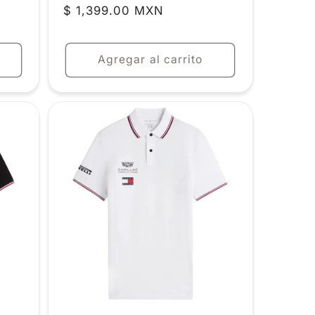
Precio
$ 1,399.00 MXN
habitual
Agregar al carrito