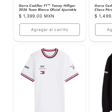
Gorra Cadillac F1™ Tommy Hilfiger
Gorra Cadi
2026 Team Blanca Oficial Ajustable
Checo Pére
Precio
$ 1,399.00 MXN
Precio
$ 1,49
habitual
habitual
Agregar al carrito
Ag