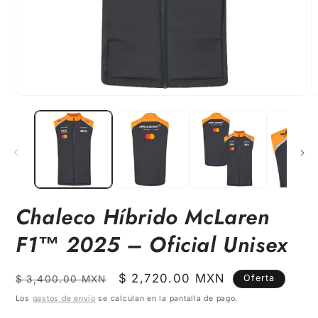
Abrir
A
elemento
e
multimedia
m
1
2
en
e
una
u
ventana
v
modal
m
Chaleco Híbrido McLaren
F1™ 2025 – Oficial Unisex
Precio
Precio
$ 2,720.00 MXN
Oferta
$ 3,400.00 MXN
habitual
de
Los
gastos de envío
se calculan en la pantalla de pago.
oferta