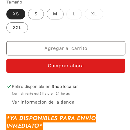
Tamaño
Variante
Variante
XS
S
M
L
XL
agotada
agotada
o
o
no
no
2XL
disponible
disponible
Agregar al carrito
Comprar ahora
Retiro disponible en
Shop location
Normalmente está listo en 24 horas
Ver información de la tienda
*YA DISPONIBLES PARA ENVÍO
INMEDIATO*