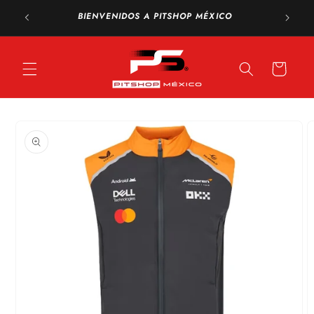
Ir
directamente
BIENVENIDOS A PITSHOP MÉXICO
al contenido
Carrito
Ir
directamente
a la
información
del producto