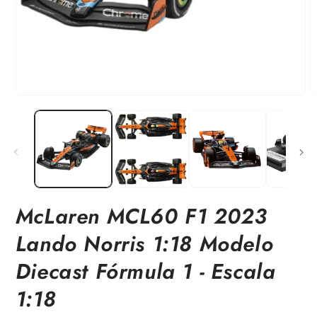
Abrir
A
elemento
e
multimedia
m
1
2
en
e
una
u
ventana
v
modal
m
McLaren MCL60 F1 2023
Lando Norris 1:18 Modelo
Diecast Fórmula 1 - Escala
1:18