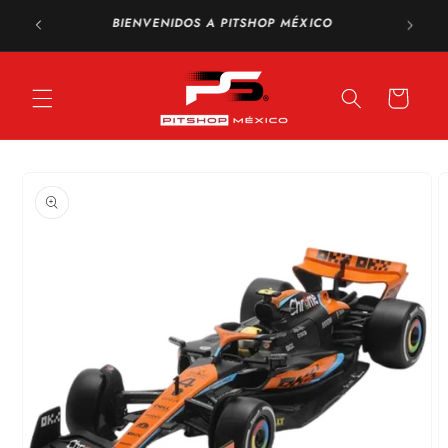
Ir
Envío GRATIS a todo México en compras a partir de
directamente
$1,500 MXN
al contenido
Carrito
Ir
directamente
a la
información
del producto