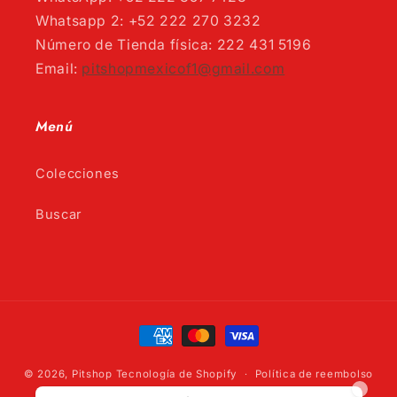
Whatsapp 2: +52 222 270 3232
Número de Tienda física: 222 431 5196
Email:
pitshopmexicof1@gmail.com
Menú
Colecciones
Buscar
Formas
de
pago
© 2026,
Pitshop
Tecnología de Shopify
Política de reembolso