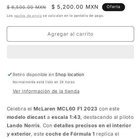
Precio
Precio
$ 5,200.00 MXN
Oferta
$ 6,500.00 MXN
habitual
de
Los
gastos de envío
se calculan en la pantalla de pago.
oferta
Agregar al carrito
Retiro disponible en
Shop location
Normalmente está listo en 24 horas
Ver información de la tienda
Celebra el
McLaren MCL60 F1 2023
con este
modelo diecast
a
escala 1:43
, destacando al piloto
Lando Norris
. Con
detalles precisos en el interior
y exterior
, este
coche de Fórmula 1
replica el