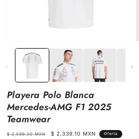
Abrir
A
elemento
e
multimedia
m
1
2
en
e
una
u
ventana
v
modal
m
Playera Polo Blanca
Mercedes-AMG F1 2025
Teamwear
Precio
Precio
$ 2,339.10 MXN
Oferta
$ 2,599.00 MXN