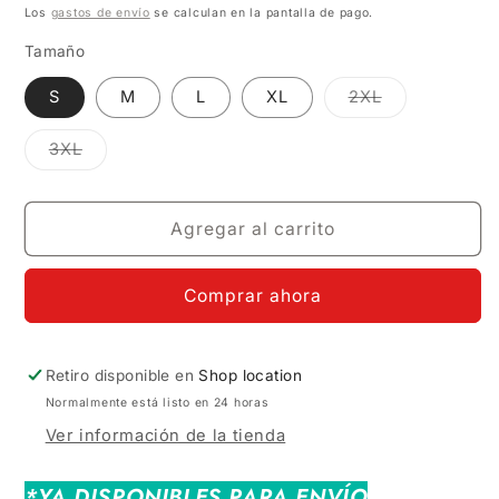
habitual
de
Los
gastos de envío
se calculan en la pantalla de pago.
oferta
Tamaño
Variante
S
M
L
XL
2XL
agotada
o
no
Variante
3XL
disponible
agotada
o
no
disponible
Agregar al carrito
Comprar ahora
Retiro disponible en
Shop location
Normalmente está listo en 24 horas
Ver información de la tienda
*YA DISPONIBLES PARA ENVÍO