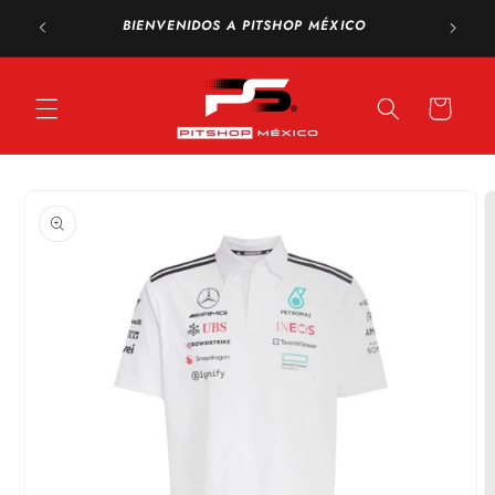
Ir
directamente
BIENVENIDOS A PITSHOP MÉXICO
al contenido
Carrito
Ir
directamente
a la
información
del producto