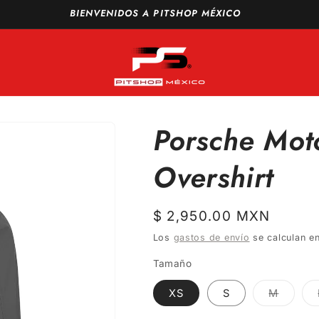
vío GRATIS a todo México en compras a partir de $1,500 MXN
Porsche Moto
Overshirt
Precio
$ 2,950.00 MXN
habitual
Los
gastos de envío
se calculan en
Tamaño
Varian
XS
S
M
agotad
o