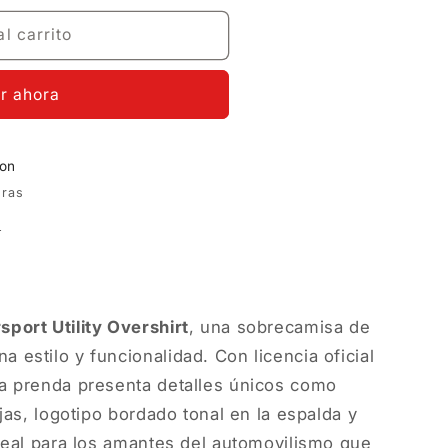
no
ible
disponible
l carrito
r ahora
ion
oras
a
port Utility Overshirt
, una sobrecamisa de
estilo y funcionalidad. Con licencia oficial
a prenda presenta detalles únicos como
jas, logotipo bordado tonal en la espalda y
deal para los amantes del automovilismo que