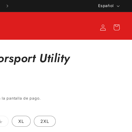
I
Español
d
i
Iniciar
Carrito
o
sesión
m
a
rsport Utility
 la pantalla de pago.
te
Variante
L
XL
2XL
a
agotada
o