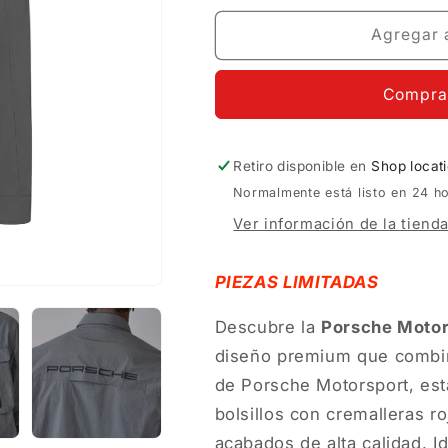
no
dispon
Agregar a
Compra
Retiro disponible en
Shop locat
Normalmente está listo en 24 h
Ver información de la tiend
PIEZAS LIMITADAS
Descubre la
Porsche Motors
diseño premium que combina 
de Porsche Motorsport, est
bolsillos con cremalleras ro
acabados de alta calidad. I