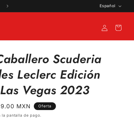
I
Español
d
i
Iniciar
Carrito
o
sesión
m
a
Caballero Scuderia
les Leclerc Edición
 Las Vegas 2023
o
99.00 MXN
Oferta
 la pantalla de pago.