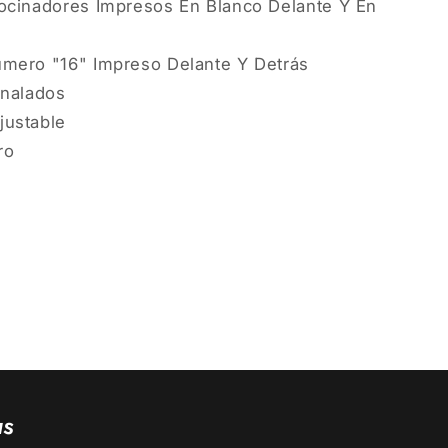
ocinadores Impresos En Blanco Delante Y En
úmero "16" Impreso Delante Y Detrás
analados
justable
ro
as