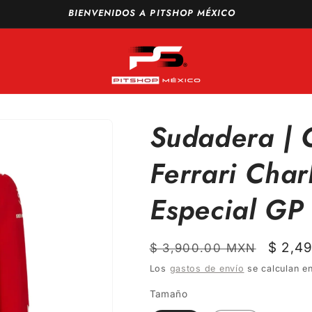
vío GRATIS a todo México en compras a partir de $1,500 MXN
Sudadera | 
Ferrari Char
Especial GP
Precio
Preci
$ 2,4
$ 3,900.00 MXN
habitual
de
Los
gastos de envío
se calculan en
oferta
Tamaño