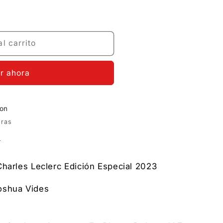
l carrito
r ahora
ion
oras
a
Charles Leclerc Edición Especial 2023
oshua Vides