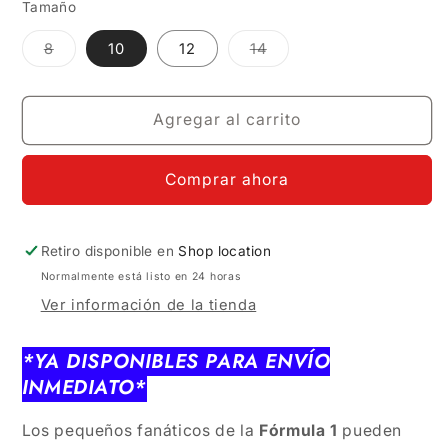
Tamaño
Variante
Variante
8
10
12
14
agotada
agotada
o
o
no
no
disponible
disponible
Agregar al carrito
Comprar ahora
Retiro disponible en
Shop location
Normalmente está listo en 24 horas
Ver información de la tienda
*YA DISPONIBLES PARA ENVÍO
INMEDIATO*
Los pequeños fanáticos de la
Fórmula 1
pueden