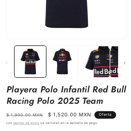
Abrir
A
elemento
e
multimedia
m
1
2
en
e
una
u
ventana
v
modal
m
Playera Polo Infantil Red Bull
Racing Polo 2025 Team
Precio
Precio
$ 1,520.00 MXN
Oferta
$ 1,900.00 MXN
habitual
de
Los
gastos de envío
se calculan en la pantalla de pago.
oferta