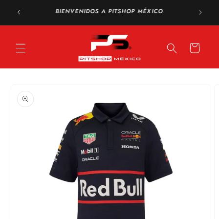
Ir
Envío GRATIS a todo México en compras a partir de
directamente
$1,500 MXN
al contenido
Carrito
Ir
directamente
a la
información
del producto