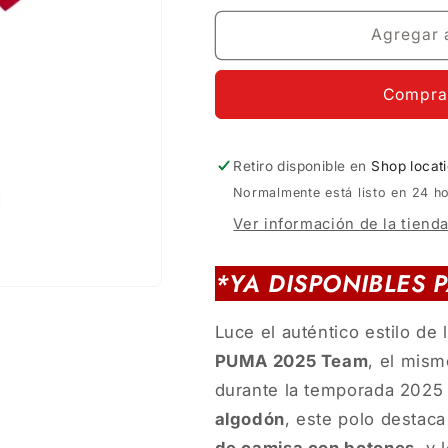
no
dispon
Agregar a
Compra
Retiro disponible en
Shop locat
Normalmente está listo en 24 h
Ver información de la tiend
*YA DISPONIBLES 
Luce el auténtico estilo de 
PUMA 2025 Team
, el mis
durante la temporada 2025
algodón
, este polo destac