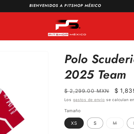
vío GRATIS a todo México en compras a partir de $1,500 MXN
Polo Scuder
2025 Team
Precio
Precio
$ 1,8
$ 2,299.00 MXN
habitual
de
Los
gastos de envío
se calculan en
oferta
Tamaño
Varian
XS
S
M
agotad
o