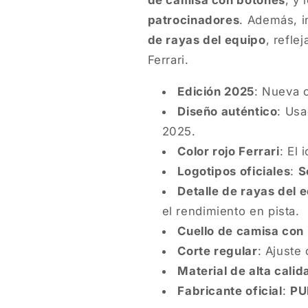
de camisa con botones
, y 
patrocinadores
. Además, 
de rayas del equipo
, refle
Ferrari.
Edición 2025
: Nueva c
Diseño auténtico
: Usa
2025.
Color rojo Ferrari
: El 
Logotipos oficiales
:
S
Detalle de rayas del 
el rendimiento en pista.
Cuello de camisa con
Corte regular
: Ajuste
Material de alta calid
Fabricante oficial
:
PU