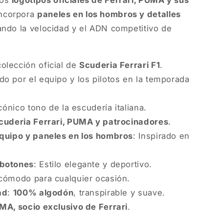
los
logotipos oficiales de Ferrari, PUMA y sus
incorpora
paneles en los hombros y detalles
jando la velocidad y el ADN competitivo de
olección oficial de
Scuderia Ferrari F1
.
do por el equipo y los pilotos en la temporada
icónico tono de la escudería italiana.
cuderia Ferrari, PUMA y patrocinadores
.
equipo y paneles en los hombros
: Inspirado en
 botones
: Estilo elegante y deportivo.
 cómodo para cualquier ocasión.
ad
:
100% algodón
, transpirable y suave.
MA, socio exclusivo de Ferrari
.