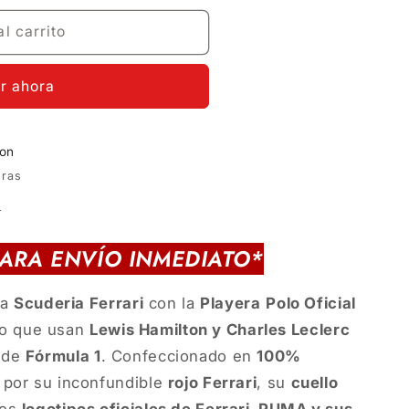
no
no
ible
disponible
disponible
l carrito
r ahora
ion
oras
a
PARA ENVÍO INMEDIATO*
la
Scuderia Ferrari
con la
Playera
Polo Oficial
mo que usan
Lewis Hamilton y Charles Leclerc
 de
Fórmula 1
. Confeccionado en
100%
a por su inconfundible
rojo Ferrari
, su
cuello